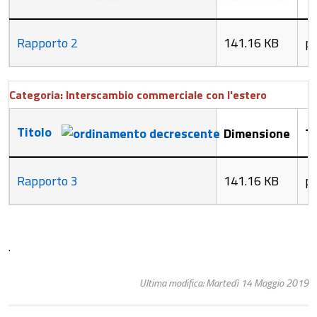
Rapporto 2
141.16 KB
p
Categoria: Interscambio commerciale con l'estero
Titolo
Dimensione
Ti
Rapporto 3
141.16 KB
p
.
Ultima modifica: Martedì 14 Maggio 2019